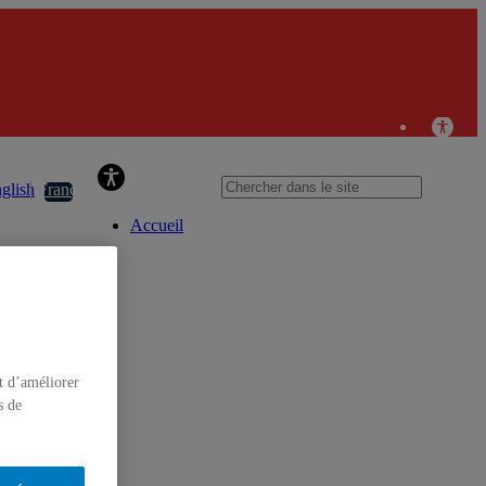
e d’études pour l’autonomie économique des peuples
autochtones
glish
Français
Accueil
t d’améliorer
s de