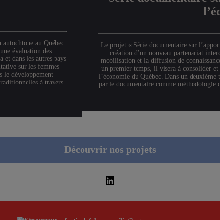
l’
in autochtone au Québec.
Le projet « Série documentaire sur l’appor
 une évaluation des
création d’un nouveau partenariat interc
 et dans les autres pays
mobilisation et la diffusion de connaissan
tative sur les femmes
un premier temps, il visera à consolider et
ns le développement
l’économie du Québec. Dans un deuxième tem
aditionnelles à travers
par le documentaire comme méthodologie dans
Découvrir nos projets
LinkedIn