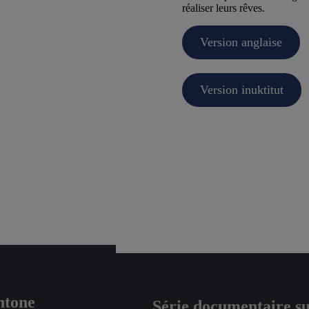
réaliser leurs rêves.
Version anglaise
Version inuktitut
htone
Série documentaire su