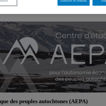
érences
Autoriser les témoins
Tout
treprises du Nunavik
que des peuples autochtones (AEPA)