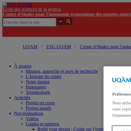
École des sciences de la gestion
Centre d’études pour l’autonomie économique des peuples autoc
UQAM
ESG UQAM
Centre d’études pour l’aut
À propos
Mission, approche et axes de recherche
L’histoire du centre
Notre équipe
Partenaires
Terminologie
Préférence
Activités
Projets en cours
Nous utilis
Projets passés
votre expér
Nos réalisations
fréquentati
Vidéos
Guides et rapports
Build your dream : Guide sur l’entrepreneuriat Inui