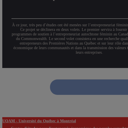
À ce jour, très peu d’études ont été menées sur l’entrepreneuriat fémin
Ce projet se déclinera en deux volets. Le premier servira à fournir
programmes de soutien à l’entrepreneuriat autochtone féminin au Canada
du Commonwealth. Le second volet consistera en une recherche quali
entrepreneurs des Premières Nations au Québec et sur leur rôle da
économique de leurs communautés et dans la transmission des valeurs tr
leurs entreprises.
UQAM -
Université du Québec à Montréal