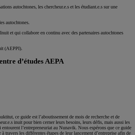
ions autochtones, les chercheur.e.s et les étudiant.e.s sur une
les autochtones.
nuit et qui collabore en continu avec des partenaires autochtones
uit (AEPPI).
 Centre d’études AEPA
nuktitut, ce guide est l’aboutissement de mois de recherche et de
ur.e.s inuit pour bien cerner leurs besoins, leurs défis, mais aussi les
ui entourent l’entrepreneuriat au Nunavik. Nous espérons que ce guide
 à travers les différentes étapes de leur lancement d’entreprise afin de