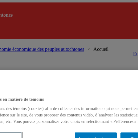
htones
Centr
onomie économique des peuples autochtones
Accueil
En
s en matière de témoins
ons des témoins (cookies) afin de collecter des informations qui nous permetten
ience sur le site, de vous proposer des contenus vidéo, d’analyser les statistique
on, etc. Vous pouvez personnaliser votre choix en sélectionnant « Préférences ».
t